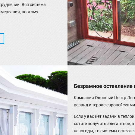
труднений. Вся система
омерзания, поэтому
Безрамное остекление 
Компания Оконный Центр Лыт
веранд и террас европейскими си
Если у вас нет задачи в тепл
хотите получить элегантное, 
непогоды, то системы остеклен