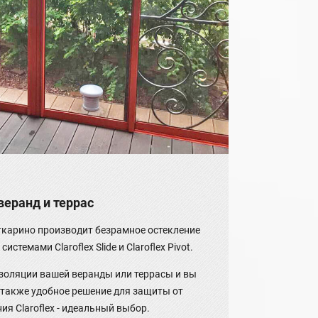
веранд и террас
карино производит безрамное остекление
стемами Claroflex Slide и Claroflex Pivot.
оизоляции вашей веранды или террасы и вы
а также удобное решение для защиты от
ия Claroflex - идеальный выбор.