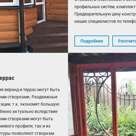
профильных систем, комплект
Предварительную цену констр
наших специалистов по телефо
Подробнее
Рассчит
еррас
я веранд и террас могут быть
ыми створками. Раздвижные
тации, т.к. экономят большую
обенно актуально вследствие
ыми створками могут быть
евого профиля, так и из
итуры позволяют створкам