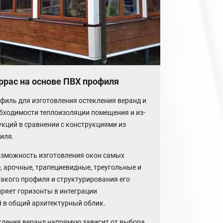
ррас на основе ПВХ профиля
филь для изготовления остекления веранд и
обходимости теплоизоляции помещения и из-
кций в сравнении с конструкциями из
иля.
озможность изготовления окон самых
, арочные, трапециевидные, треугольные и
акого профиля и структурирования его
ряет горизонты в интеграции
 в общий архитектурный облик.
кления веранд напрямую зависит от выбора