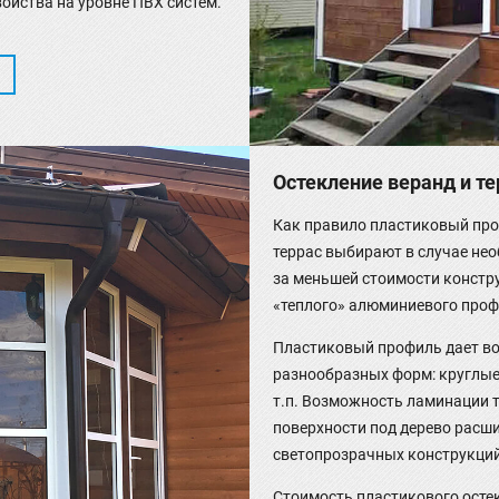
ойства на уровне ПВХ систем.
Остекление веранд и те
Как правило пластиковый про
террас выбирают в случае не
за меньшей стоимости констру
«теплого» алюминиевого проф
Пластиковый профиль дает в
разнообразных форм: круглые
т.п. Возможность ламинации т
поверхности под дерево расши
светопрозрачных конструкций
Стоимость пластикового осте