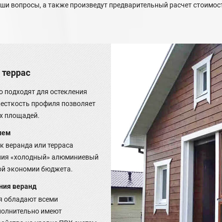
ши вопросы, а также произведут предварительный расчет стоимост
 террас
 подходят для остекления
жесткость профиля позволяет
х площадей.
лем
к веранда или терраса
ения «холодный» алюминиевый
ой экономии бюджета.
ния веранд
я обладают всеми
полнительно имеют